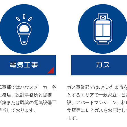
工事部ではハウスメーカー各
ガス事業部では､さいたま市
工務店、設計事務所と提携
とするエリアで一般家庭、公
新築または既築の電気設備工
設、アパートマンション、料
担当しております。
食店等にＬＰガスをお届けし
ます。