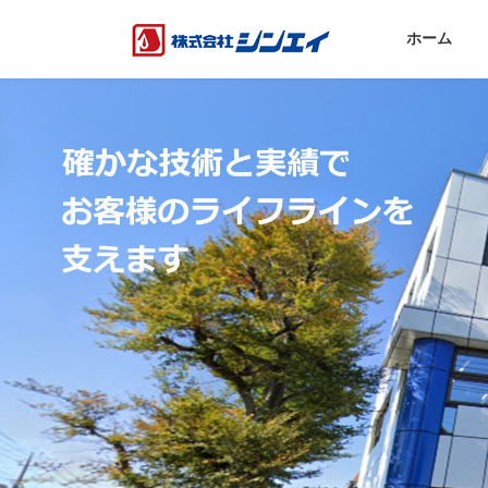
コ
ナ
ン
ビ
ホーム
テ
ゲ
ン
ー
ツ
シ
へ
ョ
ス
ン
キ
に
ッ
移
プ
動