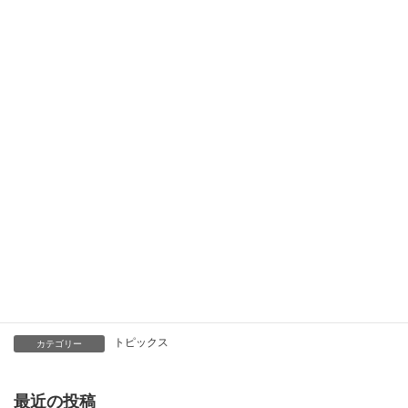
鍋の底面中央（温度センサーの接触位置）に冷凍食材が密着した
状態で揚げもの調理をすると、
温度センサーが鍋底の温度を正し
く検知しないため、発火するおそれ
があります。
お問い合わせ先
株式会社シンエイ 048-668-1188
ガスに関する緊急連絡先 048-665-5588
トピックス
カテゴリー
最近の投稿